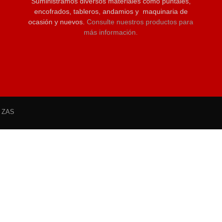
Suministramos diversos materiales como puntales,
encofrados, tableros, andamios y maquinaria de
ocasión y nuevos.
Consulte nuestros productos para
más información.
o ZAS