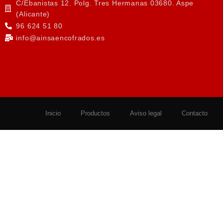
C/Ebanistas 12. Polg. Tres Hermanas 03680. Aspe
(Alicante)
96 624 51 80
info@ainsaencofrados.es
Inicio
Productos
Aviso legal
Contacto