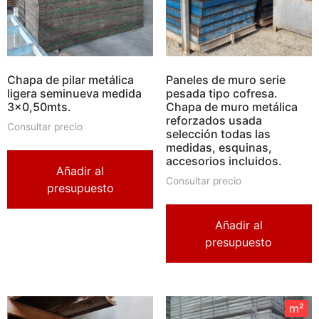
Chapa de pilar metálica
Paneles de muro serie
ligera seminueva medida
pesada tipo cofresa.
3×0,50mts.
Chapa de muro metálica
reforzados usada
Consultar precio
selección todas las
medidas, esquinas,
accesorios incluidos.
Añadir al
Consultar precio
presupuesto
Añadir al
presupuesto
m²
m²