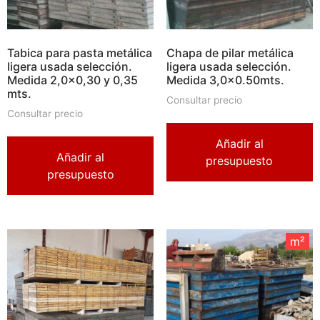
Tabica para pasta metálica
Chapa de pilar metálica
ligera usada selección.
ligera usada selección.
Medida 2,0×0,30 y 0,35
Medida 3,0×0.50mts.
mts.
Consultar precio
Consultar precio
Añadir al
Añadir al
presupuesto
presupuesto
m²
m²