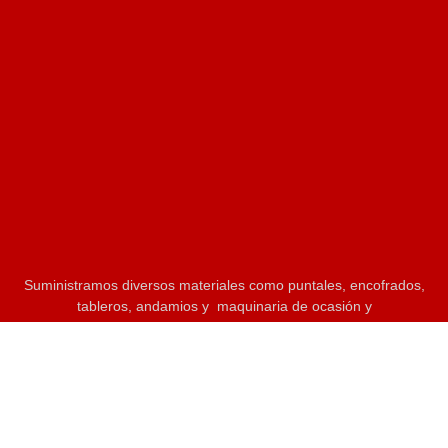
Suministramos diversos materiales como puntales, encofrados,
tableros, andamios y maquinaria de ocasión y
nuevos.
Consulte nuestros productos para más información.