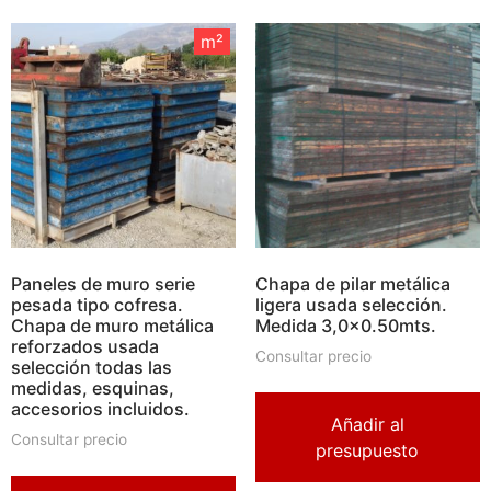
m²
m²
Paneles de muro serie
Chapa de pilar metálica
pesada tipo cofresa.
ligera usada selección.
Chapa de muro metálica
Medida 3,0×0.50mts.
reforzados usada
Consultar precio
selección todas las
medidas, esquinas,
accesorios incluidos.
Añadir al
Consultar precio
presupuesto