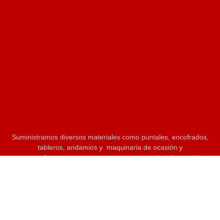
Suministramos diversos materiales como puntales, encofrados,
tableros, andamios y maquinaria de ocasión y
nuevos.
Consulte nuestros productos para más información.