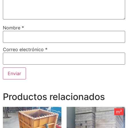
Nombre
*
Correo electrónico
*
Productos relacionados
m²
m²