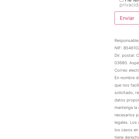
privaci
Responsabl
NIF: B54610
Dir. postal:
03680. Aspe 
Correo elect
En nombre de
que nos facil
solicitado, r
datos propor
mantenga la 
necesarios p
legales. Los
los casos en 
tiene derech