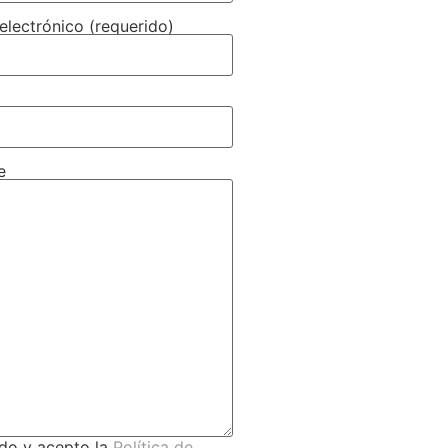
electrónico (requerido)
e
ído y acepto la
Política de