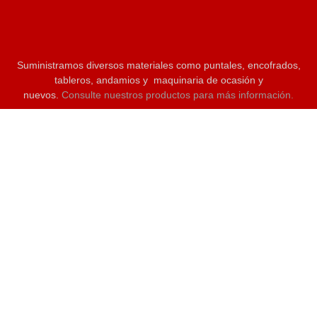
Suministramos diversos materiales como puntales, encofrados,
tableros, andamios y maquinaria de ocasión y
nuevos.
Consulte nuestros productos para más información.
C/Ebanistas 12. Polg. Tres Hermanas 03680. Aspe (Alicante)
96 624 51 80