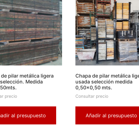
de pilar metálica ligera
Chapa de pilar metálica lig
selección. Medida
usada selección medida
.50mts.
0,50×0,50 mts.
ar precio
Consultar precio
adir al presupuesto
Añadir al presupuesto