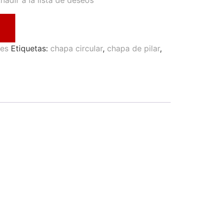
ñadir a la lista de deseos
les
Etiquetas:
chapa circular
,
chapa de pilar
,