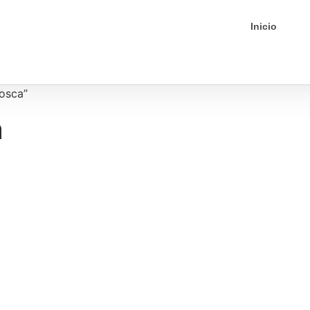
Inicio
osca”
a