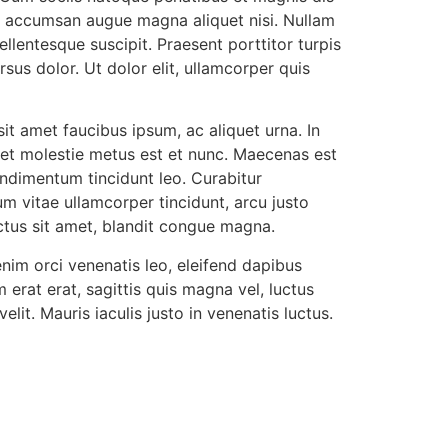
 ut accumsan augue magna aliquet nisi. Nullam
llentesque suscipit. Praesent porttitor turpis
us dolor. Ut dolor elit, ullamcorper quis
it amet faucibus ipsum, ac aliquet urna. In
eget molestie metus est et nunc. Maecenas est
ondimentum tincidunt leo. Curabitur
 vitae ullamcorper tincidunt, arcu justo
lectus sit amet, blandit congue magna.
enim orci venenatis leo, eleifend dapibus
 erat erat, sagittis quis magna vel, luctus
lit. Mauris iaculis justo in venenatis luctus.