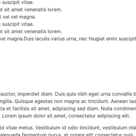
 suscipit vitae.
t sit amet venenatis lorem.
t vel vel magna.
 suscipit vitae.
t sit amet venenatis lorem.
vel magna.Duis iaculis varius urna, nec feugiat enim suscipit
uctor, imperdiet diam. Duis quis nibh eget urna convallis bl
ingilla. Quisque egestas non magna ac tincidunt. Aenean la
rta et facilisis sit amet, adipiscing sed diam. Nulla condim
. Lorem ipsum dolor sit amet, consectetur adipiscing elit.
 vitae metus. Vestibulum id odio tincidunt, vestibulum nisi s
 malesuada fermentum purus, at ornare elit consectetur quis