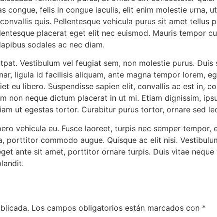
as congue, felis in congue iaculis, elit enim molestie urna,
vallis quis. Pellentesque vehicula purus sit amet tellus pe
lentesque placerat eget elit nec euismod. Mauris tempor curs
r dapibus sodales ac nec diam.
pat. Vestibulum vel feugiat sem, non molestie purus. Duis s
inar, ligula id facilisis aliquam, ante magna tempor lorem, 
t eu libero. Suspendisse sapien elit, convallis ac est in, c
non neque dictum placerat in ut mi. Etiam dignissim, ipsum
 Etiam ut egestas tortor. Curabitur purus tortor, ornare sed 
ibero vehicula eu. Fusce laoreet, turpis nec semper tempor, 
na, porttitor commodo augue. Quisque ac elit nisi. Vestibulum
et ante sit amet, porttitor ornare turpis. Duis vitae neque ve
andit.
blicada.
Los campos obligatorios están marcados con
*