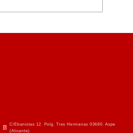
C/Ebanistas 12. Polg. Tres Hermanas 03680. Aspe
(Alicante)