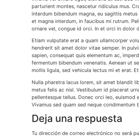
parturient montes, nascetur ridiculus mus. Cr
interdum bibendum magna, eu sagittis metus con
et magna interdum, in faucibus mi rutrum. Pel
ornare vel, congue id orci. In et orci in dolo
Etiam vulputate erat a quam ullamcorper volut
hendrerit sit amet dolor vitae semper. In pulv
sapien, consequat quis elementum ac, imperdie
fermentum bibendum venenatis. Aenean ut sem 
mollis ligula, sed vehicula lectus mi et erat.
Nulla pharetra lacus lorem, sit amet blandit l
metus felis ac nisl. Vestibulum id placerat ur
pellentesque tellus. Donec orci leo, euismod eg
Vivamus sed quam sed neque condimentum bl
Deja una respuesta
Tu dirección de correo electrónico no será pu