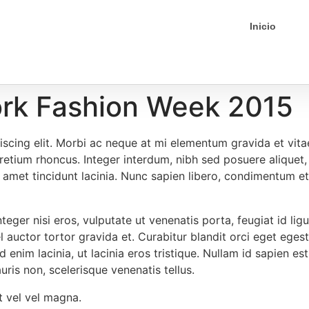
Inicio
ork Fashion Week 2015
scing elit. Morbi ac neque at mi elementum gravida et vitae 
 pretium rhoncus. Integer interdum, nibh sed posuere aliquet,
 amet tincidunt lacinia. Nunc sapien libero, condimentum et 
ger nisi eros, vulputate ut venenatis porta, feugiat id ligul
el auctor tortor gravida et. Curabitur blandit orci eget ege
d enim lacinia, ut lacinia eros tristique. Nullam id sapien e
auris non, scelerisque venenatis tellus.
t vel vel magna.