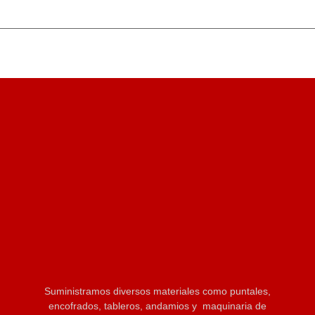
Suministramos diversos materiales como puntales,
encofrados, tableros, andamios y maquinaria de