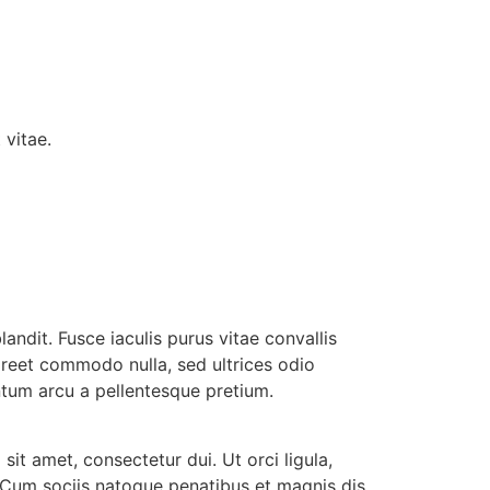
 vitae.
andit. Fusce iaculis purus vitae convallis
oreet commodo nulla, sed ultrices odio
entum arcu a pellentesque pretium.
it amet, consectetur dui. Ut orci ligula,
. Cum sociis natoque penatibus et magnis dis