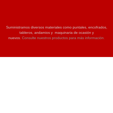
Suministramos diversos materiales como puntales, encofrados,
tableros, andamios y maquinaria de ocasión y
nuevos.
Consulte nuestros productos para más información.
C/Ebanistas 12. Polg. Tres Hermanas 03680. Aspe (Alicante)
96 624 51 80