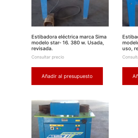
Estibadora eléctrica marca Sima
Estiba
modelo star- 16. 380 w. Usada,
modelo
revisada.
uso, r
Consultar precio
Consult
Añadir al presupuesto
Añ