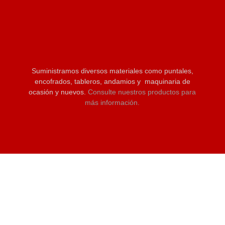
Suministramos diversos materiales como puntales,
encofrados, tableros, andamios y maquinaria de
ocasión y nuevos.
Consulte nuestros productos para
más información.