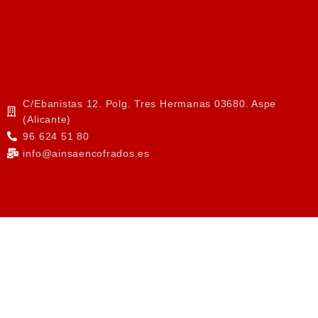
C/Ebanistas 12. Polg. Tres Hermanas 03680. Aspe
(Alicante)
96 624 51 80
info@ainsaencofrados.es