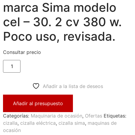
marca Sima modelo
cel – 30. 2 cv 380 w.
Poco uso, revisada.
Consultar precio
Añadir a la lista de deseos
Añadir al presupuesto
Categorías:
Maquinaria de ocasión
,
Ofertas
Etiquetas:
cizalla
,
cizalla eléctrica
,
cizalla sima
,
maquinas de
ocasión