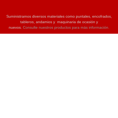
Suministramos diversos materiales como puntales, encofrados,
tableros, andamios y maquinaria de ocasión y
nuevos.
Consulte nuestros productos para más información.
C/Ebanistas 12. Polg. Tres Hermanas 03680. Aspe (Alicante)
96 624 51 80
info@ainsaencofrados.es