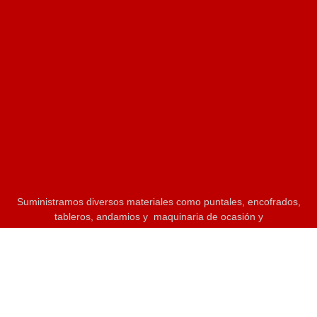
Suministramos diversos materiales como puntales, encofrados,
tableros, andamios y maquinaria de ocasión y
nuevos.
Consulte nuestros productos para más información.