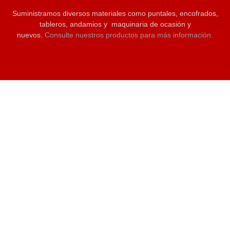
Suministramos diversos materiales como puntales, encofrados,
tableros, andamios y maquinaria de ocasión y
nuevos.
Consulte nuestros productos para más información.
C/Ebanistas 12. Polg. Tres Hermanas 03680. Aspe (Alicante)
96 624 51 80
info@ainsaencofrados.es