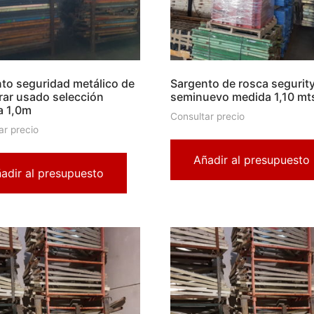
to seguridad metálico de
Sargento de rosca segurity
ar usado selección
seminuevo medida 1,10 mt
a 1,0m
Consultar precio
ar precio
Añadir al presupuesto
adir al presupuesto