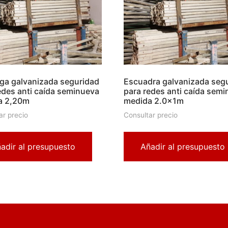
ga galvanizada seguridad
Escuadra galvanizada seg
edes anti caída seminueva
para redes anti caída sem
a 2,20m
medida 2.0x1m
ar precio
Consultar precio
adir al presupuesto
Añadir al presupuesto