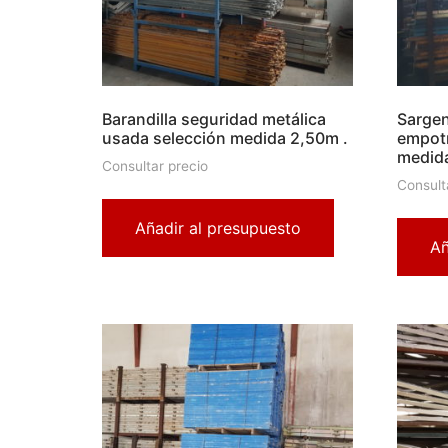
Barandilla seguridad metálica
Sargen
usada selección medida 2,50m .
empotr
medid
Consultar precio
Consult
Añadir al presupuesto
Añ