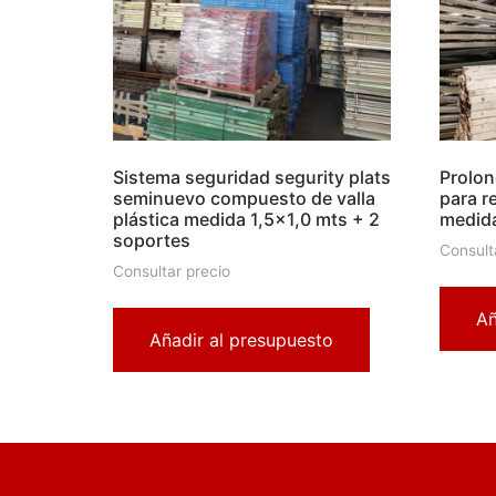
Sistema seguridad segurity plats
Prolon
seminuevo compuesto de valla
para r
plástica medida 1,5×1,0 mts + 2
medid
soportes
Consult
Consultar precio
Añ
Añadir al presupuesto