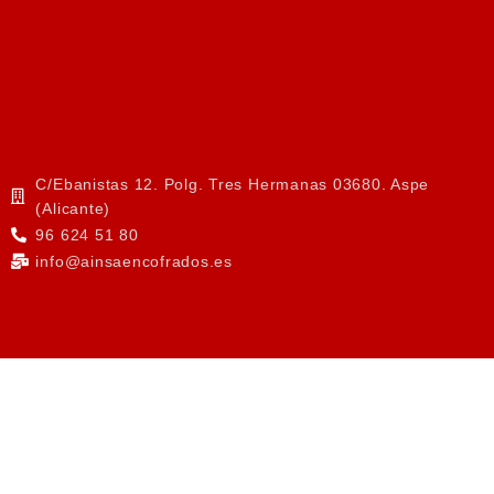
C/Ebanistas 12. Polg. Tres Hermanas 03680. Aspe
(Alicante)
96 624 51 80
info@ainsaencofrados.es