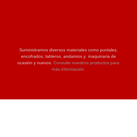
Suministramos diversos materiales como puntales,
encofrados, tableros, andamios y maquinaria de
ocasión y nuevos.
Consulte nuestros productos para
más información.