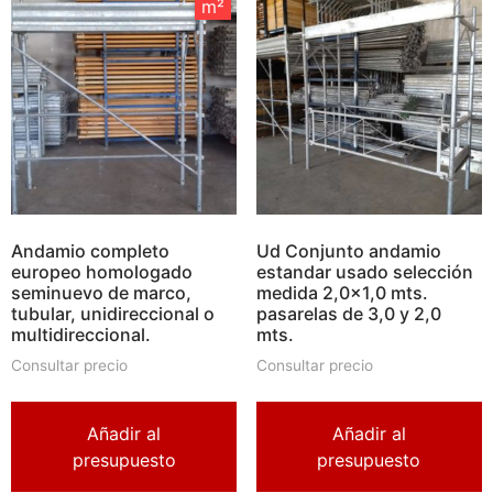
m²
m²
Andamio completo
Ud Conjunto andamio
europeo homologado
estandar usado selección
seminuevo de marco,
medida 2,0×1,0 mts.
tubular, unidireccional o
pasarelas de 3,0 y 2,0
multidireccional.
mts.
Consultar precio
Consultar precio
Añadir al
Añadir al
presupuesto
presupuesto