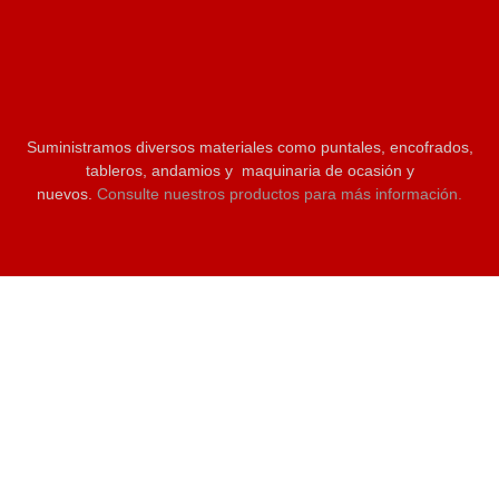
Suministramos diversos materiales como puntales, encofrados,
tableros, andamios y maquinaria de ocasión y
nuevos.
Consulte nuestros productos para más información.
C/Ebanistas 12. Polg. Tres Hermanas 03680. Aspe (Alicante)